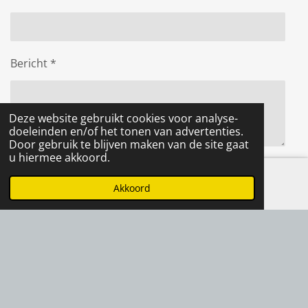
Bericht *
Deze website gebruikt cookies voor analyse-
doeleinden en/of het tonen van advertenties.
Door gebruik te blijven maken van de site gaat
u hiermee akkoord.
Verstuur reactie
Akkoord
E-mailadres
Instagram
Reacties
Er zijn geen reacties geplaatst.
F
I