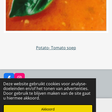
Potato- Tomato soep
F
I
Deze website gebruikt cookies voor analyse-
a
n
© 2017 - 2025 Allyouneedishealthyfood.nl
doeleinden en/of het tonen van advertenties.
c
s
Door gebruik te blijven maken van de site gaat
e
t
u hiermee akkoord.
b
a
o
g
o
r
Akkoord
E-mailadres
Instagram