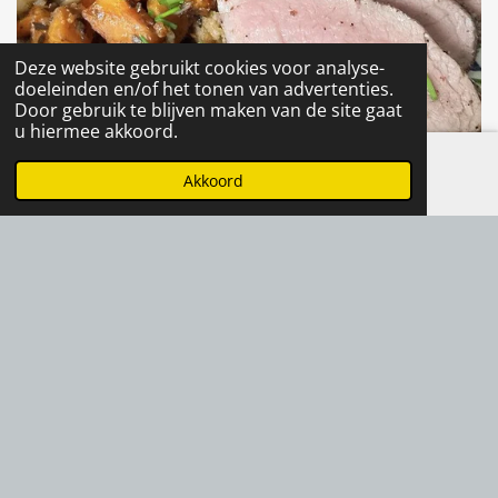
Deze website gebruikt cookies voor analyse-
doeleinden en/of het tonen van advertenties.
Door gebruik te blijven maken van de site gaat
u hiermee akkoord.
Akkoord
E-mailadres
Instagram
De varkenshaas hierboven heb ik in de Sous Vide
bereid.
Klik hier voor het recept
F
I
a
n
© 2017 - 2025 Allyouneedishealthyfood.nl
c
s
e
t
b
a
o
g
o
r