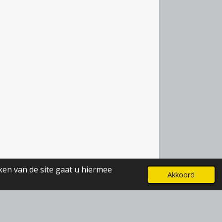
ken van de site gaat u hiermee
Akkoord