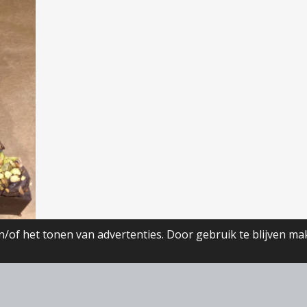
/of het tonen van advertenties. Door gebruik te blijven ma