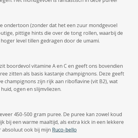
egen. Het mondgevoel is fantastisch in deze puree!
rige ondertoon (zonder dat het een zuur mondgevoel
utige, pittige hints die over de tong rollen, waarbij de
 hoger level tillen gedragen door de umami.
t zit boordevol vitamine A en C en geeft ons bovendien
puree zitten als basis kastanje champignons. Deze geeft
e champignons zijn rijk aan
riboflavine (vit B2), wat
e huid, ogen en
slijmvliezen.
geveer 450-500 gram puree. De puree kan zowel koud
k bij een warme maaltijd, als extra kick in een lekkere
r absoluut ook bij mijn
Ruco-bello