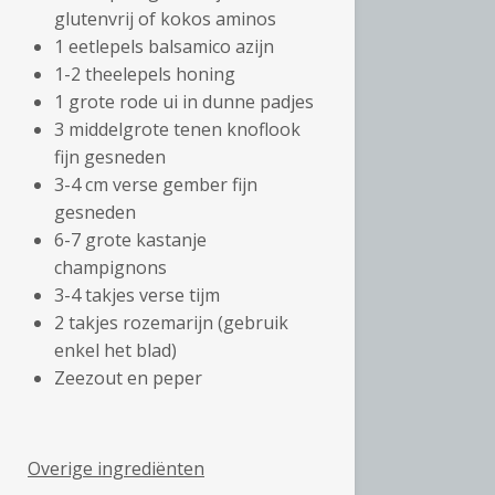
glutenvrij of kokos aminos
1 eetlepels balsamico azijn
1-2 theelepels honing
1 grote rode ui in dunne padjes
3 middelgrote tenen knoflook
fijn gesneden
3-4 cm verse gember fijn
gesneden
6-7 grote kastanje
champignons
3-4 takjes verse tijm
2 takjes rozemarijn (gebruik
enkel het blad)
Zeezout en peper
Overige ingrediënten