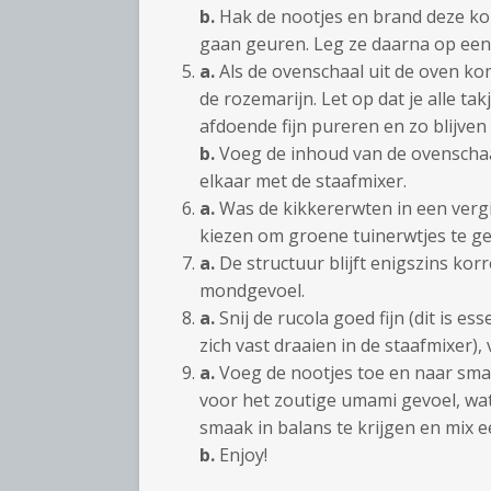
b.
Hak de nootjes en brand deze ko
gaan geuren. Leg ze daarna op een
a.
Als de ovenschaal uit de oven komt
de rozemarijn. Let op dat je alle tak
afdoende fijn pureren en zo blijven
b.
Voeg de inhoud van de ovenschaal
elkaar met de staafmixer.
a.
Was de kikkererwten in een vergie
kiezen om groene tuinerwtjes te ge
a.
De structuur blijft enigszins korre
mondgevoel.
a.
Snij de rucola goed fijn (dit is es
zich vast draaien in de staafmixer)
a.
Voeg de nootjes toe en naar smaa
voor het zoutige umami gevoel, wat
smaak in balans te krijgen en mix 
b.
Enjoy!