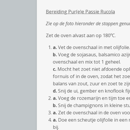
Bereiding Pur(e)e Passie Rucola
Zie op de foto hieronder de stappen genu
Zet de oven alvast aan op 180ºC.
a.
Vet de ovenschaal in met olijfolie.
b.
Voeg de sojasaus, balsamico azij
ovenschaal en mix tot 1 geheel.
c.
Mocht het zoet niet afdoende opl
fornuis of in de oven, zodat het z
balans van zout, zuur en zoet te zij
d.
Snij de ui, gember en knoflook fi
a.
Voeg de rozemarijn en tijm toe e
b.
Snij de champignons in kleine st
a.
Zet de ovenschaal in de oven voo
a.
Doe een scheutje olijfolie in een
bij.