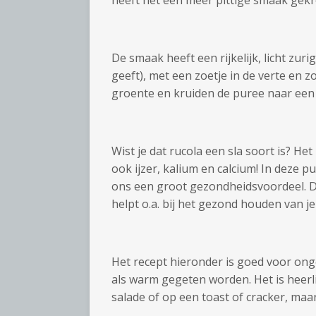
heeft het een meer pittige smaak gekr
De smaak heeft een rijkelijk, licht zu
geeft), met een zoetje in de verte en zo
groente en kruiden de puree naar een
Wist je dat rucola een sla soort is? He
ook ijzer, kalium en calcium! In deze 
ons een groot gezondheidsvoordeel. D
helpt o.a. bij het gezond houden van j
Het recept hieronder is goed voor on
als warm gegeten worden. Het is heerlij
salade of op een toast of cracker, maa