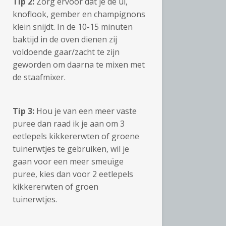
Tip 2:
Zorg ervoor dat je de ui,
knoflook, gember en champignons
klein snijdt. In de 10-15 minuten
baktijd in de oven dienen zij
voldoende gaar/zacht te zijn
geworden om daarna te mixen met
de staafmixer.
Tip 3:
Hou je van een meer vaste
puree dan raad ik je aan om 3
eetlepels kikkererwten of groene
tuinerwtjes te gebruiken, wil je
gaan voor een meer smeuïge
puree, kies dan voor 2 eetlepels
kikkererwten of groen
tuinerwtjes.