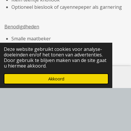
Optioneel bieslook of cayennepeper als garnering
Benodigdheden
Smalle maatbeker
Staafmixer met garde of keukenmixer
Deze website gebruikt cookies voor analyse-
Weegschaal
doeleinden en/of het tonen van advertenties.
Door gebruik te blijven maken van de site gaat
Rasp of pers voor de knoflook
u hiermee akkoord.
Akkoord
Bewaren
E-mailadres
Instagram
In de koelkast is het minimaal een week te bewaren
mits afgedekt.
De BAS-ioli wordt wel wat harder in de koelkast.
F
I