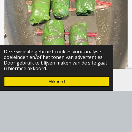
e
e
n
Deze website gebruikt cookies voor analyse-
doeleinden en/of het tonen van advertenties.
Door gebruik te blijven maken van de site gaat
u hiermee akkoord.
Akkoord
E-mailadres
Instagram
Stap 6: Leg de rolletjes op de steeltjes om te
voorkomen dat de bladeren verbranden.
F
I