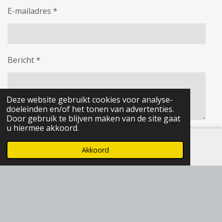
E-mailadres *
Bericht *
Deze website gebruikt cookies voor analyse-
doeleinden en/of het tonen van advertenties.
Door gebruik te blijven maken van de site gaat
u hiermee akkoord.
Verstuur reactie
Akkoord
E-mailadres
Instagram
Reacties
Er zijn geen reacties geplaatst.